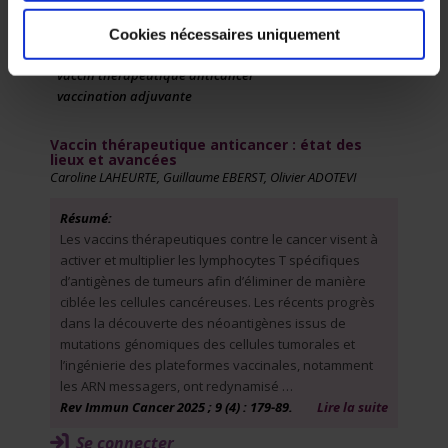
ARNm
combinaison thérapeutique
Cookies nécessaires uniquement
néoantigènes
vaccin thérapeutique anticancer
vaccination adjuvante
Vaccin thérapeutique anticancer : état des
lieux et avancées
Caroline LAHEURTE, Guillaume EBERST, Olivier ADOTEVI
Résumé:
Les vaccins thérapeutiques contre le cancer visent à
activer et multiplier les lymphocytes T spécifiques
d’antigènes de tumeurs afin d’éliminer de manière
ciblée les cellules cancéreuses. Les récents progrès
dans la découverte des néoantigènes issus de
mutations génomiques des cellules tumorales et
l’ingénierie des plateformes vaccinales, notamment
les ARN messagers, ont redynamisé …
Rev Immun Cancer 2025 ; 9 (4) : 179-89.
Lire la suite
Se connecter