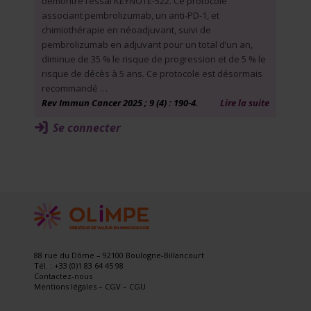
démontre l’essai KEYNOTE-522. Ce protocole
associant pembrolizumab, un anti-PD-1, et
chimiothérapie en néoadjuvant, suivi de
pembrolizumab en adjuvant pour un total d’un an,
diminue de 35 % le risque de progression et de 5 % le
risque de décès à 5 ans. Ce protocole est désormais
recommandé …
Rev Immun Cancer 2025 ; 9 (4) : 190-4.
Lire la suite
Se connecter
88 rue du Dôme – 92100 Boulogne-Billancourt
Tél. : +33 (0)1 83 64 45 98
Contactez-nous
Mentions légales
–
CGV
–
CGU