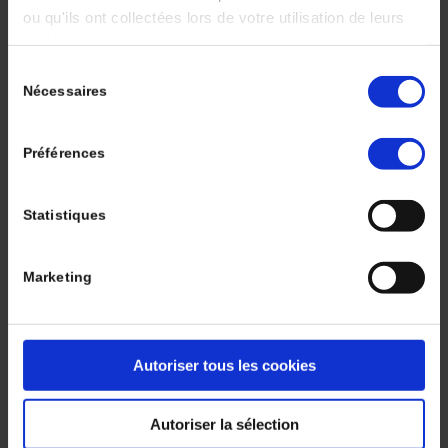
BARTHÉLÉMY
ou qu'ils ont collectées lors de votre utilisation de leurs
services.
Résumé:
Les anticorps conjugués (ADC), en association aux
Sélection
inhibiteurs de points de contrôle immunitaire (ICI), ont
Nécessaires
du
profondément modifié la prise en charge du
consentement
carcinome urothélial (CU). Ces associations reposent
sur le rationnel biologique suivant : les ADC, au-delà
Préférences
de leur cytotoxicité dirigée contre la tumeur et son
microenvironnement, induisent une mort cellulaire
immunogène capable d’amorcer une réponse
Statistiques
immune adaptative …
Rev Immun Cancer 2025 ; 9 (4) : 169-77.
Lire la suite
Marketing
Se connecter
Volume 9 - Numéro 4 - Octobre -
Décembre
Autoriser tous les cookies
Dossier Thématique
Autoriser la sélection
Mots clés