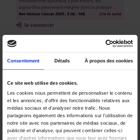
révolution thérapeutique à part entière, est
aujourd’hui pleinement intégrée dans la pratique …
Rev Immun Cancer 2025 ; 9 (4) : 168.
Lire la suite
Se connecter
Volume 9 - Numéro 4 - Octobre -
Décembre
Mise au point
Consentement
Détails
À propos des cookies
Mots clés
anticorps conjugués (ADC)
Ce site web utilise des cookies.
biomarqueurs prédictifs
carcinome urothélial
Les cookies nous permettent de personnaliser le contenu
enfortumab vedotin – pembrolizumab
et les annonces, d'offrir des fonctionnalités relatives aux
immunothérapie (ICI)
médias sociaux et d'analyser notre trafic. Nous
partageons également des informations sur l'utilisation de
Anticorps conjugués et immunothérapie dans
notre site avec nos partenaires de médias sociaux, de
le carcinome urothélial : de la synergie
biologique aux implications cliniques
publicité et d'analyse, qui peuvent combiner celles-ci
Safa ABDALLAHOUI, Fabien MOINARD-BUTOT, Philippe
avec d'autres informations que vous leur avez fournies