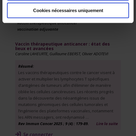
ARNm
combinaison thérapeutique
Cookies nécessaires uniquement
néoantigènes
vaccin thérapeutique anticancer
vaccination adjuvante
Vaccin thérapeutique anticancer : état des
lieux et avancées
Caroline LAHEURTE, Guillaume EBERST, Olivier ADOTEVI
Résumé:
Les vaccins thérapeutiques contre le cancer visent à
activer et multiplier les lymphocytes T spécifiques
d’antigènes de tumeurs afin d’éliminer de manière
ciblée les cellules cancéreuses. Les récents progrès
dans la découverte des néoantigènes issus de
mutations génomiques des cellules tumorales et
l’ingénierie des plateformes vaccinales, notamment
les ARN messagers, ont redynamisé …
Rev Immun Cancer 2025 ; 9 (4) : 179-89.
Lire la suite
Se connecter