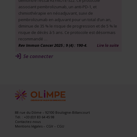
démontre l’essai KEYNOTE-522. Ce protocole
associant pembrolizumab, un anti-PD-1, et
chimiothérapie en néoadjuvant, suivi de
pembrolizumab en adjuvant pour un total d’un an,
diminue de 35 % le risque de progression et de 5 % le
risque de décès à 5 ans. Ce protocole est désormais
recommandé …
Rev Immun Cancer 2025 ; 9 (4) : 190-4.
Lire la suite
Se connecter
88 rue du Dôme – 92100 Boulogne-Billancourt
Tél. : +33 (0)1 83 64 45 98
Contactez-nous
Mentions légales
–
CGV
–
CGU