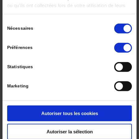
BARTHÉLÉMY
ou qu'ils ont collectées lors de votre utilisation de leurs
services.
Résumé:
Les anticorps conjugués (ADC), en association aux
Sélection
inhibiteurs de points de contrôle immunitaire (ICI), ont
Nécessaires
du
profondément modifié la prise en charge du
consentement
carcinome urothélial (CU). Ces associations reposent
sur le rationnel biologique suivant : les ADC, au-delà
Préférences
de leur cytotoxicité dirigée contre la tumeur et son
microenvironnement, induisent une mort cellulaire
immunogène capable d’amorcer une réponse
Statistiques
immune adaptative …
Rev Immun Cancer 2025 ; 9 (4) : 169-77.
Lire la suite
Marketing
Se connecter
Volume 9 - Numéro 4 - Octobre -
Décembre
Autoriser tous les cookies
Dossier Thématique
Autoriser la sélection
Mots clés