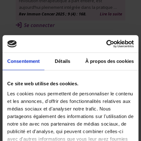
révolution thérapeutique à part entière, est
aujourd’hui pleinement intégrée dans la pratique …
Rev Immun Cancer 2025 ; 9 (4) : 168.
Lire la suite
Se connecter
Volume 9 - Numéro 4 - Octobre -
Décembre
Mise au point
Consentement
Détails
À propos des cookies
Mots clés
anticorps conjugués (ADC)
Ce site web utilise des cookies.
biomarqueurs prédictifs
carcinome urothélial
Les cookies nous permettent de personnaliser le contenu
enfortumab vedotin – pembrolizumab
et les annonces, d'offrir des fonctionnalités relatives aux
immunothérapie (ICI)
médias sociaux et d'analyser notre trafic. Nous
partageons également des informations sur l'utilisation de
Anticorps conjugués et immunothérapie dans
notre site avec nos partenaires de médias sociaux, de
le carcinome urothélial : de la synergie
biologique aux implications cliniques
publicité et d'analyse, qui peuvent combiner celles-ci
Safa ABDALLAHOUI, Fabien MOINARD-BUTOT, Philippe
avec d'autres informations que vous leur avez fournies