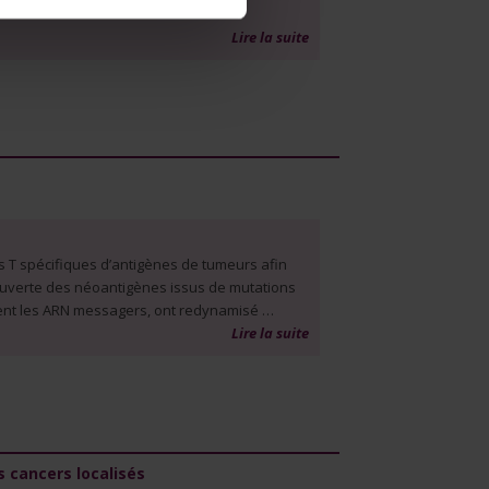
Lire la suite
es T spécifiques d’antigènes de tumeurs afin
couverte des néoantigènes issus de mutations
ment les ARN messagers, ont redynamisé …
Lire la suite
 cancers localisés