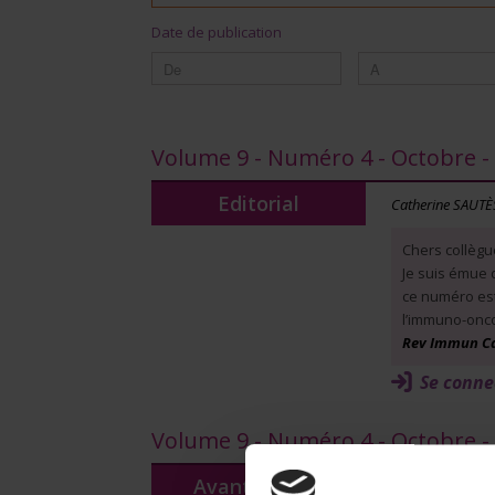
Date de publication
Volume 9 - Numéro 4 - Octobre 
Editorial
Catherine SAUT
Chers collègu
Je suis émue 
ce numéro est
l’immuno-onco
Rev Immun Canc
Se conne
Volume 9 - Numéro 4 - Octobre 
Avant-propos
Avant-propo