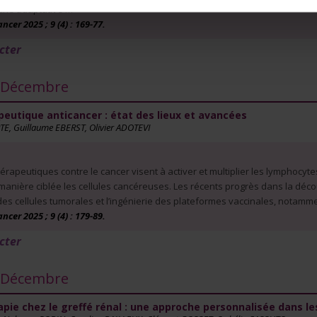
ne adaptative …
er 2025 ; 9 (4) : 169-77.
cter
- Décembre
peutique anticancer : état des lieux et avancées
TE, Guillaume EBERST, Olivier ADOTEVI
hérapeutiques contre le cancer visent à activer et multiplier les lymphocyt
 manière ciblée les cellules cancéreuses. Les récents progrès dans la dé
s cellules tumorales et l’ingénierie des plateformes vaccinales, notam
er 2025 ; 9 (4) : 179-89.
cter
- Décembre
ie chez le greffé rénal : une approche personnalisée dans les