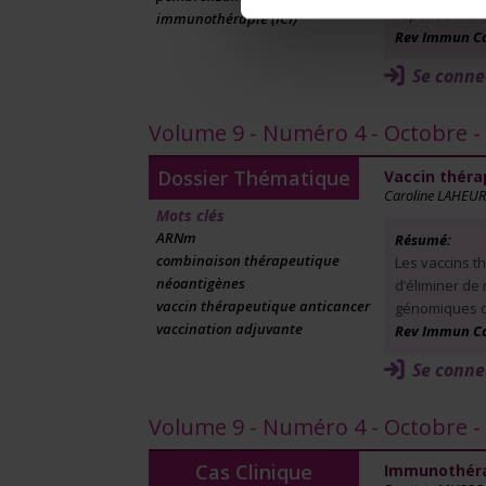
réponse immu
immunothérapie (ICI)
Rev Immun Canc
Se conne
Volume 9 - Numéro 4 - Octobre 
Dossier Thématique
Vaccin théra
Caroline LAHEUR
Mots clés
ARNm
Résumé:
combinaison thérapeutique
Les vaccins t
néoantigènes
d’éliminer de
vaccin thérapeutique anticancer
génomiques de
vaccination adjuvante
Rev Immun Canc
Se conne
Volume 9 - Numéro 4 - Octobre 
Cas Clinique
Immunothérap