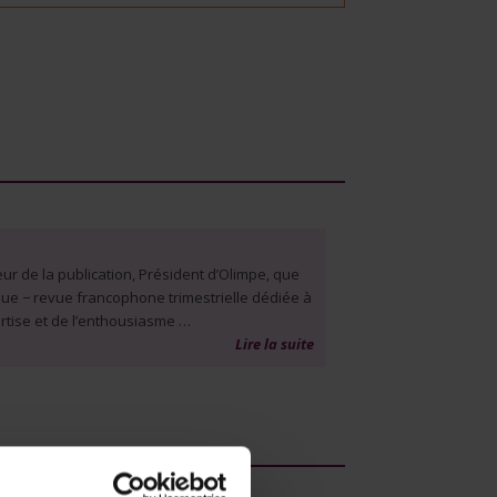
ur de la publication, Président d’Olimpe, que
que − revue francophone trimestrielle dédiée à
rtise et de l’enthousiasme …
Lire la suite