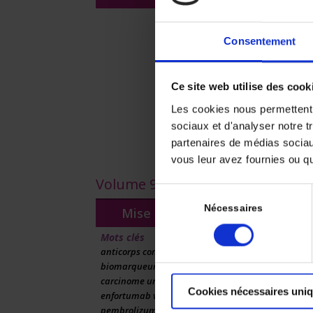
Dimitri VERZA
Résumé:
Consentement
Chers tous,
Neuf ans aprè
l’immuno-onco
Ce site web utilise des cook
ligne éditoria
pratique …
Les cookies nous permettent d
Rev Immun Canc
sociaux et d'analyser notre t
partenaires de médias sociaux
Se conne
vous leur avez fournies ou qu'
Volume 9 - Numéro 4 - Octobre 
Sélection
du
Nécessaires
Mise au point
Anticorps co
cliniques
consentement
Safa ABDALLAHO
Mots clés
anticorps conjugués (ADC)
Résumé:
biomarqueurs prédictifs
Les anticorps
carcinome urothélial
Cookies nécessaires uni
prise en charg
enfortumab vedotin –
cytotoxicité 
pembrolizumab