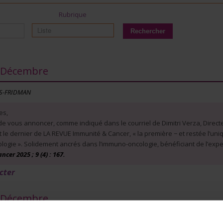
Rubrique
- Décembre
ÈS-FRIDMAN
es,
de vous annoncer, comme indiqué dans le courriel de Dimitri Verza, Directe
 le dernier de LA REVUE Immunité & Cancer, « la première − et restée l’uni
logie ». Solidement ancrés dans l’immuno-oncologie, bénéficiant de l’expe
er 2025 ; 9 (4) : 167.
cter
- Décembre
s