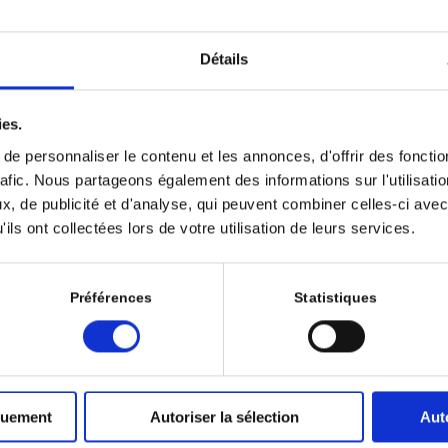
Détails
s le lancement de LA REVUE Immunité & Cancer, communément appelée la RI
logie dans la prise en charge des cancers, le groupe Kephren a souhaité e
ies.
le de la revue. L’immuno-oncologie, révolution thérapeutique à part entièr
e personnaliser le contenu et les annonces, d'offrir des fonctio
er 2025 ; 9 (4) : 168.
rafic. Nous partageons également des informations sur l'utilisati
, de publicité et d'analyse, qui peuvent combiner celles-ci avec
cter
ils ont collectées lors de votre utilisation de leurs services.
- Décembre
Préférences
Statistiques
njugués et immunothérapie dans le carcinome urothélial : de l
UI, Fabien MOINARD-BUTOT, Philippe BARTHÉLÉMY
 conjugués (ADC), en association aux inhibiteurs de points de contrôle immu
quement
Autoriser la sélection
Aut
e du carcinome urothélial (CU). Ces associations reposent sur le rationnel 
dirigée contre la tumeur et son microenvironnement, induisent une mort c