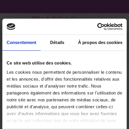
Consentement
Détails
À propos des cookies
Ce site web utilise des cookies.
Actualités
Les cookies nous permettent de personnaliser le contenu
et les annonces, d'offrir des fonctionnalités relatives aux
médias sociaux et d'analyser notre trafic. Nous
partageons également des informations sur l'utilisation de
Ils vous parlent des 2
èmes
notre site avec nos partenaires de médias sociaux, de
JSIC
publicité et d'analyse, qui peuvent combiner celles-ci
avec d'autres informations que vous leur avez fournies
11 avril 2018
ou qu'ils ont collectées lors de votre utilisation de leurs
services.