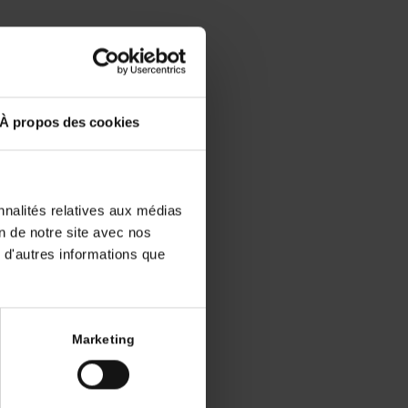
gie
À propos des cookies
re dans le
nnalités relatives aux médias
étastatique
on de notre site avec nos
présentés à
 d'autres informations que
ès précoce
 Malgré un
er sa place
biologiques
Marketing
mettant de
au système