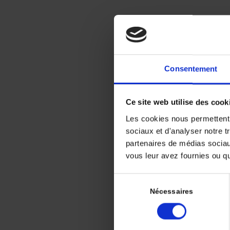
L’
Consentement
Ce site web utilise des cook
L’immunot
Les cookies nous permettent d
cancer de 
sociaux et d'analyser notre t
et tout ré
partenaires de médias sociaux
l’ESMO 20
vous leur avez fournies ou qu'
dans le t
rationnel 
Sélection
dans la pr
du
Nécessaires
menées pe
consentement
poursuivr