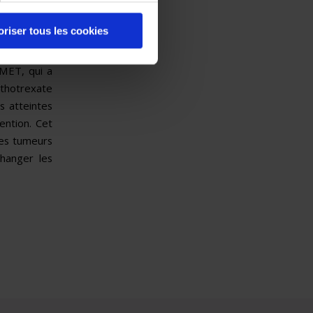
ociation afi
 cancers de
oriser tous les cookies
s cancers
la prise en
AMET, qui a
éthotrexate
s atteintes
ention. Cet
les tumeurs
hanger les