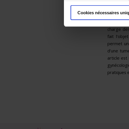
immunitaire
n peut-êtr
Cookies nécessaires uni
l’ovaire
gynécologi
charge des
fait l’obj
permet une
d’une tume
article es
gynécolog
pratiques 