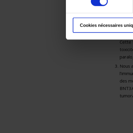
molécu
mélano
des st
peut ê
Cookies nécessaires uni
e
Un 2
e
Cette 
toxici
paralo
Nous a
l’immu
des mo
BNT3A1
tumora