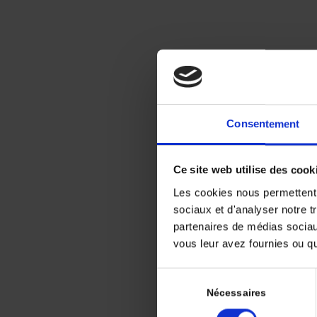
Pa
Consentement
Ce site web utilise des cook
Les cookies nous permettent d
Peut-on al
sociaux et d'analyser notre t
cette rev
partenaires de médias sociaux
correspond
vous leur avez fournies ou qu'
Le choix d
Sélection
Existe
du
Nécessaires
sur l’
consentement