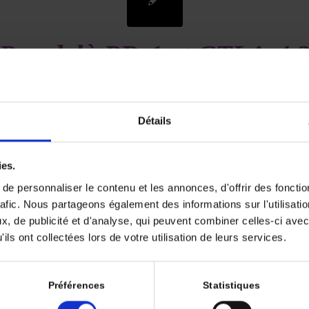
Par-delà PD-1 et CTLA-4 
norama des molécules de 
signalisation
Détails
/
/
17 avril 2019
dans
Volume 3 - Numéro 1
par
Deborah SYLVAN
ies.
e personnaliser le contenu et les annonces, d'offrir des fonctio
ler par-delà PD-1 et CTLA-4 ? Aucune réponse n’est disponible en
rafic. Nous partageons également des informations sur l'utilisati
ue va prendre quelques exemples portant sur des cibles po
, de publicité et d'analyse, qui peuvent combiner celles-ci avec
ant à des axes en développement ou qui pourraient l’être rapid
ils ont collectées lors de votre utilisation de leurs services.
e cette revue porte sur trois grandes thématiques.
-t-il d’autres molécules de co-signalisation d’intérêt ? Notre choix
Préférences
Statistiques
axe BTLA-HVEM qui présente comme particularité de correspondr