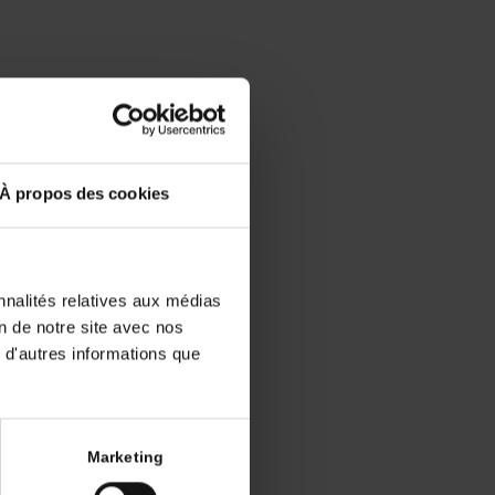
?
co-
À propos des cookies
nnalités relatives aux médias
 2019, mais
on de notre site avec nos
tentielles
 d'autres informations que
ement.
 se porte
Marketing
e à une