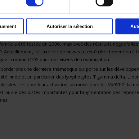
le HVEM, portée de façon inappropriée par les tumeurs épithélial
mes et dont l’expression correspond à des pathologies le plus s
ades évolués de la maladie, indépendants de PD-L1 et dont l’expr
tre associée au pronostic.
quement
Autoriser la sélection
Aut
xemple correspond aux molécules de costimulation de la famille
famille a été testée en 2006, mais avec des résultats négatifs liés 
té. Actuellement, cet axe est de nouveau testé directement ou à t
gues comme ICOS dans des visées de costimulation.
borderons une dernière thématique qui porte sur les développe
nité innée et en particulier des lymphocytes T gamma delta. L’iden
lécules clés pour leur activation, au moins pour les Vγ9Vδ2, la mo
 ouvre des pistes importantes pour l’augmentation des réponses
les.