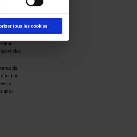
es et les
ouvent à
ession
oriser tous les cookies
 CD28.
à leur
ravers des
ments de
tification
lécule
 anti­-