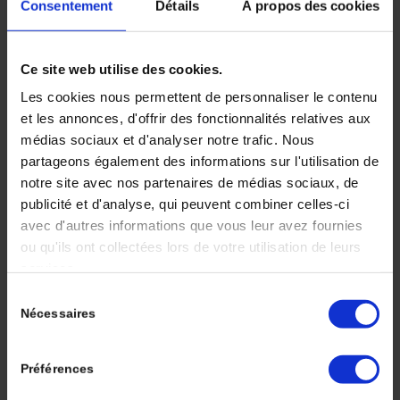
Epigénétique,
Consentement
Détails
À propos des cookies
microenvironnement
Ce site web utilise des cookies.
tumoral et
Les cookies nous permettent de personnaliser le contenu
et les annonces, d'offrir des fonctionnalités relatives aux
immunothérapie : à
médias sociaux et d'analyser notre trafic. Nous
partageons également des informations sur l'utilisation de
propos d’un cas
notre site avec nos partenaires de médias sociaux, de
publicité et d'analyse, qui peuvent combiner celles-ci
clinique
avec d'autres informations que vous leur avez fournies
ou qu'ils ont collectées lors de votre utilisation de leurs
services.
/
/
15 octobre 2018
dans
Volume 2 - Numéro 3
par
Sélection
Deborah SYLVAN
Nécessaires
du
consentement
Les modifications épigénétiques jouent un rôle
majeur dans le développement des tumeurs.
Préférences
Certaines de ces modifications peuvent être