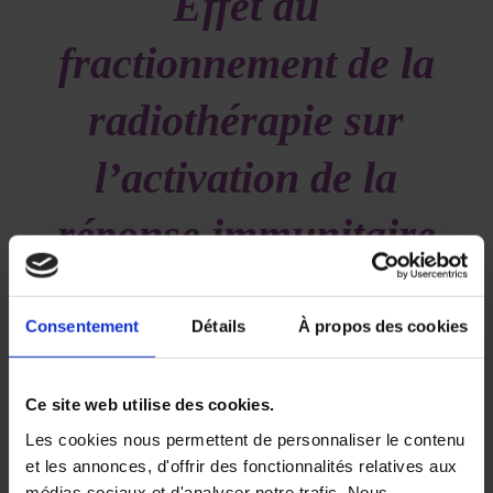
Effet du
fractionnement de la
radiothérapie sur
l’activation de la
réponse immunitaire
anti tumorale et sur
Consentement
Détails
À propos des cookies
l’efficacité de
l’association avec un
Ce site web utilise des cookies.
Les cookies nous permettent de personnaliser le contenu
anti-PD1
et les annonces, d'offrir des fonctionnalités relatives aux
médias sociaux et d'analyser notre trafic. Nous