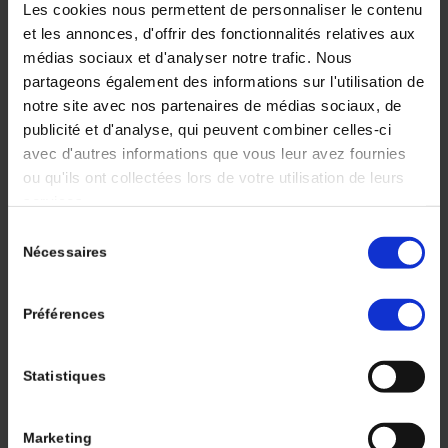
myosites, les neuropathies périphériques, et les
Les cookies nous permettent de personnaliser le contenu
encéphalites prédominent, tout le névraxe peut
et les annonces, d'offrir des fonctionnalités relatives aux
être atteint, y compris les méninges, le tronc
médias sociaux et d'analyser notre trafic. Nous
cérébral, la moelle spinale et la jonction
partageons également des informations sur l'utilisation de
notre site avec nos partenaires de médias sociaux, de
neuromusculaire. Les myosites sont la
publicité et d'analyse, qui peuvent combiner celles-ci
neurotoxicité la plus fréquente et, malgré leur
avec d'autres informations que vous leur avez fournies
corticosensibilité, elles peuvent mettre en péril le
ou qu'ils ont collectées lors de votre utilisation de leurs
pronostic vital en cas d’atteinte du myocarde (25 %
services.
des cas). Les neuropathies démyélinisantes
immuno-induites présentent un tableau de
Sélection
Nécessaires
du
pseudo-syndrome de Guillain-Barré qui répond
consentement
généralement favorablement aux corticoïdes et
aux immunoglobulines intraveineuses. Les
Préférences
neurotoxicités centrales sont dominées par les
encéphalites immuno-induites, de présentation et
Statistiques
de gravité variable, dont un sous-groupe présente
des caractéristiques similaires aux encéphalites
paranéoplasiques, notamment par la fréquente
Marketing