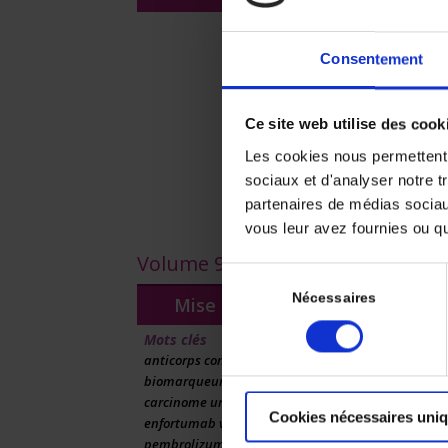
Dimitri VERZA
Résumé:
Consentement
Chers tous,
Neuf ans aprè
l’immuno-onco
Ce site web utilise des cook
ligne éditoria
pratique …
Les cookies nous permettent d
Rev Immun Canc
sociaux et d'analyser notre t
partenaires de médias sociaux
Se conne
vous leur avez fournies ou qu'
Volume 9 - Numéro 4 - Octobre 
Sélection
du
Nécessaires
Mise au point
Anticorps co
cliniques
consentement
Safa ABDALLAHO
Mots clés
anticorps conjugués (ADC)
Résumé:
biomarqueurs prédictifs
Les anticorps
carcinome urothélial
Cookies nécessaires uni
prise en charg
enfortumab vedotin –
cytotoxicité 
pembrolizumab