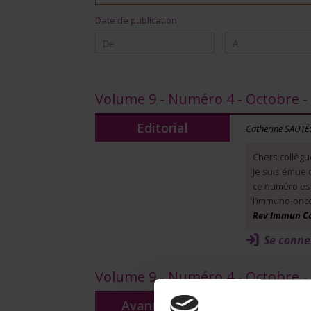
Date de publication
Volume 9 - Numéro 4 - Octobre 
Editorial
Catherine SAUT
Chers collègu
Je suis émue 
ce numéro est
l’immuno-onco
Rev Immun Canc
Se conne
Volume 9 - Numéro 4 - Octobre 
Avant-propos
Avant-propo