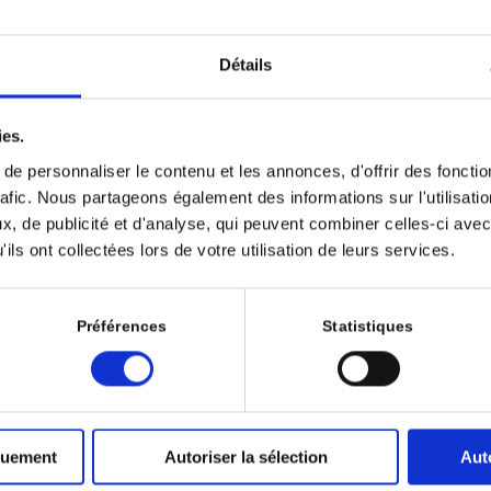
Détails
s le lancement de LA REVUE Immunité & Cancer, communément appelée la RI
logie dans la prise en charge des cancers, le groupe Kephren a souhaité e
ies.
le de la revue. L’immuno-oncologie, révolution thérapeutique à part entièr
e personnaliser le contenu et les annonces, d'offrir des fonctio
er 2025 ; 9 (4) : 168.
rafic. Nous partageons également des informations sur l'utilisati
, de publicité et d'analyse, qui peuvent combiner celles-ci avec
cter
ils ont collectées lors de votre utilisation de leurs services.
- Décembre
Préférences
Statistiques
njugués et immunothérapie dans le carcinome urothélial : de l
UI, Fabien MOINARD-BUTOT, Philippe BARTHÉLÉMY
 conjugués (ADC), en association aux inhibiteurs de points de contrôle immu
quement
Autoriser la sélection
Aut
e du carcinome urothélial (CU). Ces associations reposent sur le rationnel 
dirigée contre la tumeur et son microenvironnement, induisent une mort c