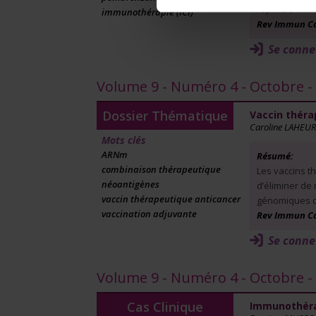
réponse immu
immunothérapie (ICI)
Rev Immun Canc
Se conne
Volume 9 - Numéro 4 - Octobre 
Dossier Thématique
Vaccin théra
Caroline LAHEUR
Mots clés
ARNm
Résumé:
combinaison thérapeutique
Les vaccins t
néoantigènes
d’éliminer de
vaccin thérapeutique anticancer
génomiques de
vaccination adjuvante
Rev Immun Canc
Se conne
Volume 9 - Numéro 4 - Octobre 
Cas Clinique
Immunothérap