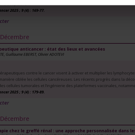
ne adaptative …
er 2025 ; 9 (4) : 169-77.
cter
- Décembre
peutique anticancer : état des lieux et avancées
TE, Guillaume EBERST, Olivier ADOTEVI
hérapeutiques contre le cancer visent à activer et multiplier les lymphocyt
 manière ciblée les cellules cancéreuses. Les récents progrès dans la dé
s cellules tumorales et l’ingénierie des plateformes vaccinales, notam
er 2025 ; 9 (4) : 179-89.
cter
- Décembre
ie chez le greffé rénal : une approche personnalisée dans les