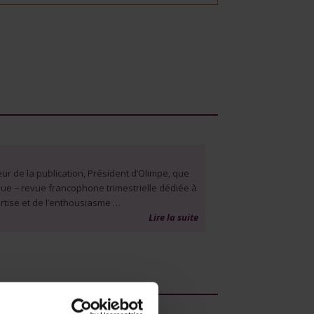
ur de la publication, Président d’Olimpe, que
que − revue francophone trimestrielle dédiée à
rtise et de l’enthousiasme …
Lire la suite