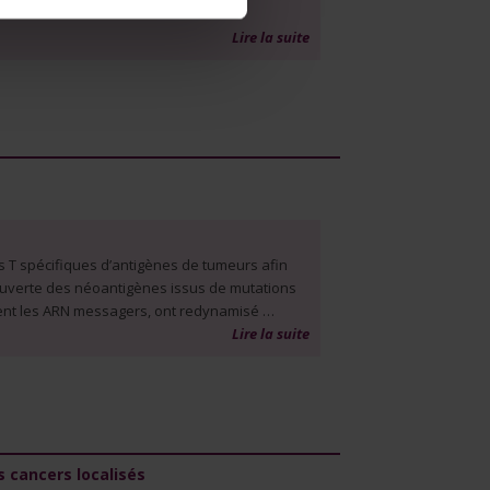
Lire la suite
es T spécifiques d’antigènes de tumeurs afin
couverte des néoantigènes issus de mutations
ment les ARN messagers, ont redynamisé …
Lire la suite
 cancers localisés