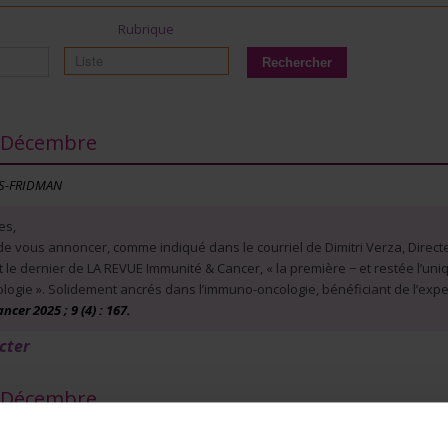
Rubrique
- Décembre
ÈS-FRIDMAN
es,
de vous annoncer, comme indiqué dans le courriel de Dimitri Verza, Directe
 le dernier de LA REVUE Immunité & Cancer, « la première − et restée l’uni
logie ». Solidement ancrés dans l’immuno-oncologie, bénéficiant de l’expe
er 2025 ; 9 (4) : 167.
cter
- Décembre
s