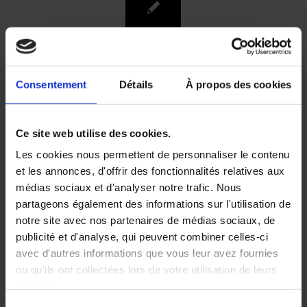
Rev-Immun-Cancer-
Consentement
Détails
À propos des cookies
2024-8-3-105-16-
Illustrations
Ce site web utilise des cookies.
Les cookies nous permettent de personnaliser le contenu
/
/
7 octobre 2024
dans
Volume 8 Numéro 3
par
Deborah
et les annonces, d'offrir des fonctionnalités relatives aux
SYLVAN
médias sociaux et d'analyser notre trafic. Nous
partageons également des informations sur l'utilisation de
notre site avec nos partenaires de médias sociaux, de
publicité et d'analyse, qui peuvent combiner celles-ci
avec d'autres informations que vous leur avez fournies
ou qu'ils ont collectées lors de votre utilisation de leurs
services.
Sélection