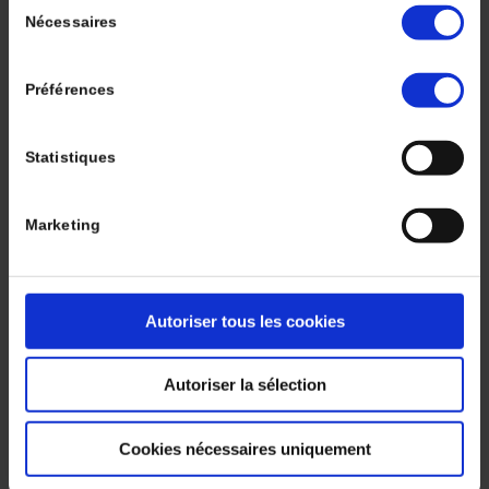
Rev-Immun-Cancer-
Nécessaires
du
consentement
2024-8-3-138-44-
Préférences
Oeil-Interne
Statistiques
/
/
7 octobre 2024
dans
Volume 8 Numéro 3
par
Deborah
SYLVAN
Marketing
Autoriser tous les cookies
Autoriser la sélection
Rev-Immun-Cancer-
Cookies nécessaires uniquement