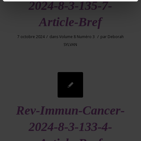
2024-8-3-135-7-
Article-Bref
/
/
7 octobre 2024
dans
Volume 8 Numéro 3
par
Deborah
SYLVAN
Rev-Immun-Cancer-
2024-8-3-133-4-