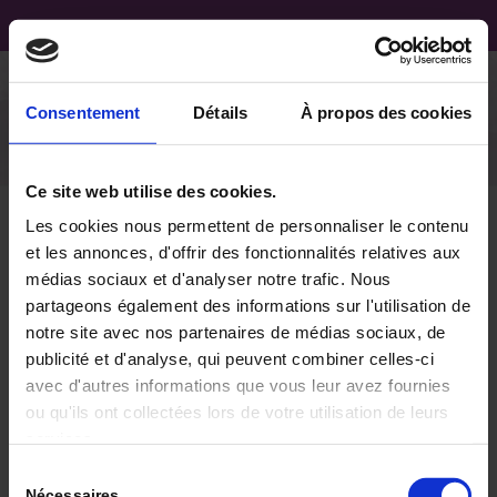
Consentement
Détails
À propos des cookies
Ce site web utilise des cookies.
Les cookies nous permettent de personnaliser le contenu
et les annonces, d'offrir des fonctionnalités relatives aux
Rev-Immun-Cancer-
médias sociaux et d'analyser notre trafic. Nous
partageons également des informations sur l'utilisation de
2020-4-3-129-32-
notre site avec nos partenaires de médias sociaux, de
Illustrations
publicité et d'analyse, qui peuvent combiner celles-ci
avec d'autres informations que vous leur avez fournies
ou qu'ils ont collectées lors de votre utilisation de leurs
S'abonner
services.
Log In
Sélection
Nécessaires