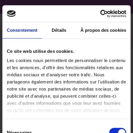
Consentement
Détails
À propos des cookies
Ce site web utilise des cookies.
Les cookies nous permettent de personnaliser le contenu
et les annonces, d'offrir des fonctionnalités relatives aux
Rev-Immun-Cancer-
médias sociaux et d'analyser notre trafic. Nous
partageons également des informations sur l'utilisation de
2022-6-3-143-8-
notre site avec nos partenaires de médias sociaux, de
Illustrations
publicité et d'analyse, qui peuvent combiner celles-ci
avec d'autres informations que vous leur avez fournies
ou qu'ils ont collectées lors de votre utilisation de leurs
S'abonner
services.
Log In
Sélection
Nécessaires