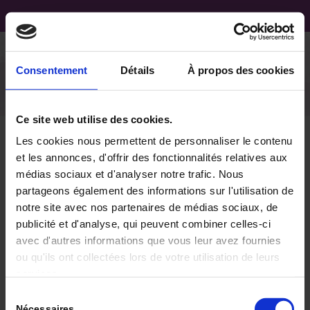
Consentement
Détails
À propos des cookies
Ce site web utilise des cookies.
Les cookies nous permettent de personnaliser le contenu
et les annonces, d'offrir des fonctionnalités relatives aux
Rev-Immun-Cancer-
médias sociaux et d'analyser notre trafic. Nous
partageons également des informations sur l'utilisation de
2024-8-4-148-58-Mise-
notre site avec nos partenaires de médias sociaux, de
au-Point
publicité et d'analyse, qui peuvent combiner celles-ci
avec d'autres informations que vous leur avez fournies
ou qu'ils ont collectées lors de votre utilisation de leurs
S'abonner
services.
Log In
Sélection
Nécessaires