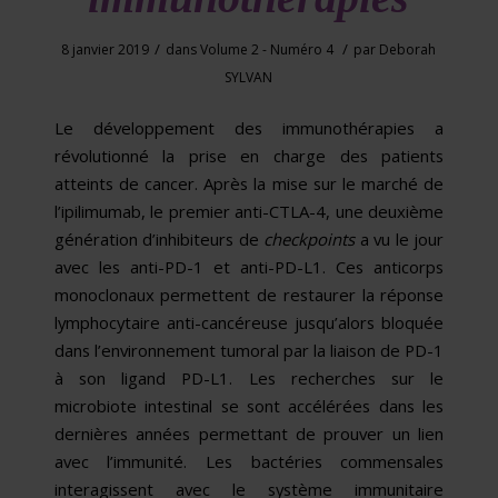
/
/
8 janvier 2019
dans
Volume 2 - Numéro 4
par
Deborah
SYLVAN
Le développement des immunothérapies a
révolutionné la prise en charge des patients
atteints de cancer. Après la mise sur le marché de
l’ipilimumab, le premier anti-CTLA-4, une deuxième
génération d’inhibiteurs de
checkpoints
a vu le jour
avec les anti-PD-1 et anti-PD-L1. Ces anticorps
monoclonaux permettent de restaurer la réponse
lymphocytaire anti-cancéreuse jusqu’alors bloquée
dans l’environnement tumoral par la liaison de PD-1
à son ligand PD-L1. Les recherches sur le
microbiote intestinal se sont accélérées dans les
dernières années permettant de prouver un lien
avec l’immunité. Les bactéries commensales
interagis­sent avec le système immunitaire