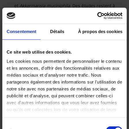
et
Akkermansia muciniphila
. Des études restent à
mener pour identifier de façon fiable les liens
entre immunothérapies et bactéries commensales
afin de proposer des applications thérapeutiques.
Consentement
Détails
À propos des cookies
Ce site web utilise des cookies.
Les cookies nous permettent de personnaliser le contenu
et les annonces, d'offrir des fonctionnalités relatives aux
médias sociaux et d'analyser notre trafic. Nous
partageons également des informations sur l'utilisation de
Immuno-oncologie
notre site avec nos partenaires de médias sociaux, de
publicité et d'analyse, qui peuvent combiner celles-ci
clinique : Quoi de
avec d'autres informations que vous leur avez fournies
ou qu'ils ont collectées lors de votre utilisation de leurs
neuf en 2018 ?
services.
Sélection