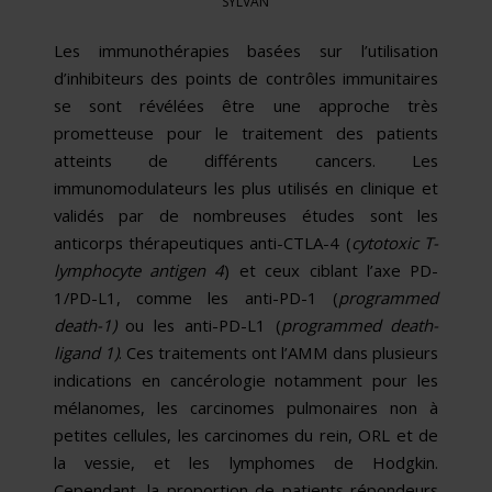
SYLVAN
Les immunothérapies basées sur l’utilisation
d’inhibiteurs des points de contrôles immunitaires
se sont révélées être une approche très
prometteuse pour le traitement des patients
atteints de différents cancers. Les
immunomodulateurs les plus utilisés en clinique et
validés par de nombreuses études sont les
anticorps thérapeutiques anti-CTLA-4 (
cytotoxic T-
lymphocyte antigen 4
) et ceux ciblant l’axe PD-
1/PD-L1, comme les anti-PD-1 (
programmed
death-1)
ou les anti-PD-L1 (
programmed death-
ligand 1)
. Ces traitements ont l’AMM dans plusieurs
indications en cancérologie notamment pour les
mélanomes, les carcinomes pulmonaires non à
petites cellules, les carcinomes du rein, ORL et de
la vessie, et les lymphomes de Hodgkin.
Cependant, la proportion de patients répondeurs