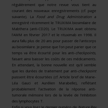
régulièrement que notre revue vous tient au
courant des nouveaux enregistrements (cf. page
suivante). La
Food and Drug Administration
a
enregistré récemment le TRUXIMA biosimilaire de
Mabthera (anti-CD20). Le TRUXIMA avait obtenu
l’AMM en février 2017 et le rituximab en 1998. Il
aura fallu plus de 20 ans pour passer de l’anticorps
au biosimilaire. Je pense que l’on peut parier que ce
temps va être écourté pour les anti-
checkpoints
,
faisant ainsi baisser les coûts de ces médicaments.
En attendant, la bonne nouvelle est qu’il semble
que les durées de traitement par anti-
checkpoint
puissent être écourtées (cf. Article bref de Marie-
Léa Gauci et Aurélien Marabelle), reflétant
probablement l’activation de la réponse anti-
tumorale mémoire lors de la levée de l’inhibition
des lymphocytes T.
Enfin si vous lisez le dernier numéro de
Nature Rev