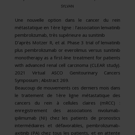
SYLVAN
Une nouvelle option dans le cancer du rein
métastatique en 1ère ligne : l’association lenvatinib
pembrolizumab, très supérieure au sunitinib
D’après Motzer R, et al. Phase 3 trial of lenvatinib
plus pembrolizumab or everolimus versus sunitinib
monotherapy as a first-line treatment for patients
with advanced renal cell carcinoma (CLEAR study).
2021 Virtual ASCO Genitourinary Cancers
Symposium ; Abstract 269.
Beaucoup de mouvements ces derniers mois dans
le traitement de 1ère ligne métastatique des
cancers du rein à cellules claires (mRCC) :
enregistrement des associations nivolumab-
ipilimumab (NI) chez les patients de pronostics
intermédiaires et défavorables, pembrolizumab-
axitinib (PA) chez tous les patients, et en attente