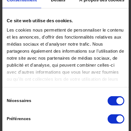
/
/
30 juin 2021
dans
Volume 5 - Numéro 2
par
Deborah
SYLVAN
Ce site web utilise des cookies.
CANCERS OESOGASTRIQUES
Les cookies nous permettent de personnaliser le contenu
Absence de dégradation de la qualité de vie avec
et les annonces, d'offrir des fonctionnalités relatives aux
le nivolumab en adjuvant dans les cancers de
médias sociaux et d'analyser notre trafic. Nous
l’œsophage opérés
partageons également des informations sur l'utilisation de
Qualité de vie dans l’étude de phase III
notre site avec nos partenaires de médias sociaux, de
randomisée comparant nivolumab versus placebo
publicité et d'analyse, qui peuvent combiner celles-ci
avec d'autres informations que vous leur avez fournies
en adjuvant chez les patients avec un cancer de
ou qu'ils ont collectées lors de votre utilisation de leurs
l’œsophage ou de la jonction
services.
œsogastrique : étude CheckMate 577. D’après Van
Custem E, et al. Checkmate 577: Health-related
Sélection
Nécessaires
quality of life in a randomized, double-blind phase
du
III study
consentement
of nivolumab versus placebo as adjuvant treatment
Préférences
in patients (pts) with resected esophageal or
gastroesophageal junction cancer. 2021 Virtual