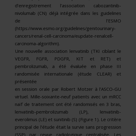
d’enregistrement l’association cabozantinib-
nivolumab (CN) déjà intégrée dans les guidelines
de l’ESMO
(https://www.esmo.org/guidelines/genitourinary-
cancers/renal-cell-carcinoma/eupdate-renalcell-
carcinoma-algorithm).
Une nouvelle association lenvatinib (TKI ciblant le
VEGFR, FGFR, PDGFR, KIT et RET) et
pembrolizumab, a été évaluée en phase III
randomisée internationale (étude CLEAR) et
présentée
en session orale par Robert Motzer à l’ASCO-GU
virtuel. Mille-soixante-neuf patients avec un mRCC
naïf de traitement ont été randomisés en 3 bras,
lenvatinib-pembrolizumab (LP), lenvatinib-
everolimus (LE) et sunitinib (S) (Figure 1). Le critère
principal de l’étude était la survie sans progression
(SSP) par revue radiologique centralisée. Les