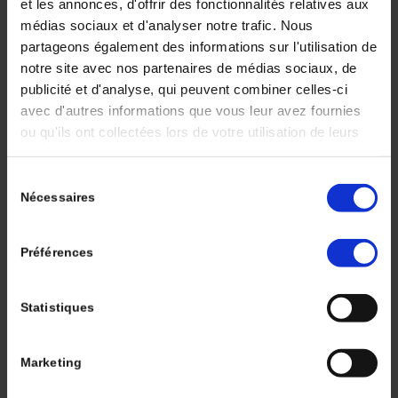
et les annonces, d'offrir des fonctionnalités relatives aux
comparative de deux
médias sociaux et d'analyser notre trafic. Nous
partageons également des informations sur l'utilisation de
études de phase III :
notre site avec nos partenaires de médias sociaux, de
publicité et d'analyse, qui peuvent combiner celles-ci
CheckMate 214 et
avec d'autres informations que vous leur avez fournies
ou qu'ils ont collectées lors de votre utilisation de leurs
Keynote 426
services.
Sélection
Nécessaires
du
/
/
10 janvier 2020
dans
Volume 3 - Numéro 4
par
Deborah
consentement
SYLVAN
Préférences
Angiogenèse et microenvironnement immunitaire
sont impliqués dans la carcinogénèse du carcinome
rénal à cellules claires métastatique [CRCCm], dans
Statistiques
lequel les inhibiteurs de tyrosine kinase [ITK) anti-
angiogé­niques ont montré leur efficacité ainsi que
Marketing
les inhibiteurs de point de contrôle immunitaire en