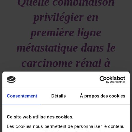
Quelle combinaison
privilégier en
première ligne
métastatique dans le
carcinome rénal à
cellules claires à
l’ère des inhibiteurs
Consentement
Détails
À propos des cookies
de point de contrôle
Ce site web utilise des cookies.
immunitaire ? Etude
Les cookies nous permettent de personnaliser le contenu