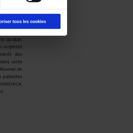
30 % des CE,
-PD-1. Nous
rcinome de
oriser tous les cookies
MSH2/MSH6,
raitée par
te durable.
MSI-H/dMMR
ntérêt des
 dans cette
itionnel de
s patientes
 DOMENICA,
e.