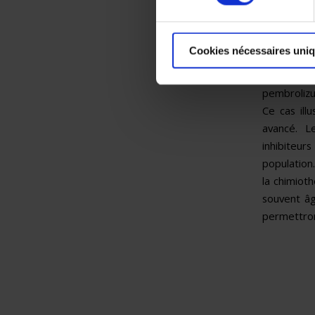
de la malad
constitue 
rapporton
Cookies nécessaires uni
l’endomèt
en rechut
pembrolizu
Ce cas il
avancé. L
inhibiteur
population
la chimiot
souvent â
permettron