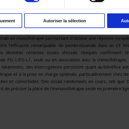
ie. L’instabilité microsatellitaire (MSI), retrouvée dans environ 
un biomarqueur prédictif de réponse à l’immunothérapie anti
s le cas d’une patiente de 76 ans, présentant un adénoca
quement
Autoriser la sélection
Aut
re de type endométrioïde, MSI-H avec perte d’expression de 
e métastatique après chimiothérapie. La patiente a été t
mab en monothérapie permettant d’obtenir une réponse complè
lustre l’efficacité remarquable du pembrolizumab dans un CE 
es données récentes issues d’essais cliniques confirment l’i
s de PD-1/PD-L1, seuls ou en association avec la chimiothérapie,
. Néanmoins, des interrogations persistent quant au bénéfice add
hérapie et à la prise en charge optimale, particulièrement chez de
gées et comorbides. Des essais randomisés en cours, tels que
t de préciser la place de l’immunothérapie seule en première lign