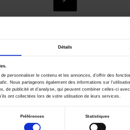
Réponse exceptionnelle au
embrolizumab dans un cas 
Détails
carcinome endométrial
métastatique réfractaire à l
ies.
e personnaliser le contenu et les annonces, d'offrir des fonctio
chimiothérapie
rafic. Nous partageons également des informations sur l'utilisati
, de publicité et d'analyse, qui peuvent combiner celles-ci avec
ils ont collectées lors de votre utilisation de leurs services.
/
/
14 octobre 2025
dans
Volume 9 - Numéro 3
par
Deborah SYLVAN
de l’endomètre (CE) représente le sixième cancer le plus fréqu
Préférences
Statistiques
demeure de pronostic défavorable lorsqu’il est diagnostiqué 
récidivant. Les options thérapeutiques standards offrent un cont