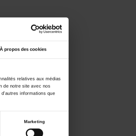
de
À propos des cookies
a
nnalités relatives aux médias
on de notre site avec nos
 d'autres informations que
ent chez la
Marketing
à un stade
rôle limité