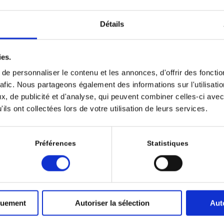
Détails
ssociation immunothérapie 
ies.
miothérapie : vers un nou
e personnaliser le contenu et les annonces, d'offrir des fonctio
rafic. Nous partageons également des informations sur l'utilisati
ndard dans les cancers du 
, de publicité et d'analyse, qui peuvent combiner celles-ci avec
ils ont collectées lors de votre utilisation de leurs services.
triple négatifs
/
/
24 juin 2022
dans
Volume 6 - Numéro 2
par
Deborah SYLVAN
Préférences
Statistiques
n charge des cancers du sein triple négatifs qui a longtemps re
apie seule connaît une évolution majeure avec l’arrivée des inh
 dans l’arsenal thérapeutique. L’essai de phase III Keynote-3
 pembrolizumab à la chimiothérapie en première ligne métastatiq
quement
Autoriser la sélection
Aut
e sans précédent, notamment en termes de survie globale avec