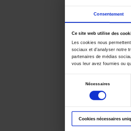
Consentement
A
Ce site web utilise des cook
chi
Les cookies nous permettent d
sociaux et d'analyser notre t
sta
partenaires de médias sociaux
vous leur avez fournies ou qu'
Sélection
du
Nécessaires
consentement
La prise e
chimiothér
checkpoint
l’ajout du
Cookies nécessaires uni
un bénéfic