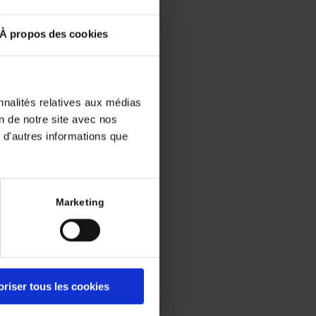
À propos des cookies
et
veau
nnalités relatives aux médias
on de notre site avec nos
sein
 d'autres informations que
Marketing
posé sur la
ibiteurs de
55 évaluant
ue a montré
oriser tous les cookies
 un gain de