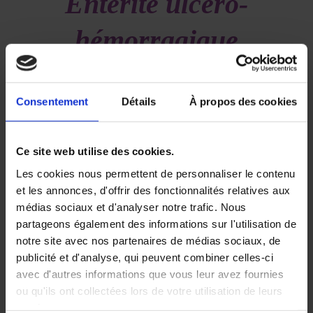
Entérite ulcéro-
hémorragique
diffuse secondaire à
Consentement
Détails
À propos des cookies
une immunothérapie
par ipilimumab et
Ce site web utilise des cookies.
Les cookies nous permettent de personnaliser le contenu
nivolumab pour un
et les annonces, d'offrir des fonctionnalités relatives aux
médias sociaux et d'analyser notre trafic. Nous
mélanome
partageons également des informations sur l'utilisation de
notre site avec nos partenaires de médias sociaux, de
métastatique
publicité et d'analyse, qui peuvent combiner celles-ci
avec d'autres informations que vous leur avez fournies
/
/
ou qu'ils ont collectées lors de votre utilisation de leurs
16 novembre 2020
dans
Volume 4 - Numéro 3
par
services.
Deborah SYLVAN