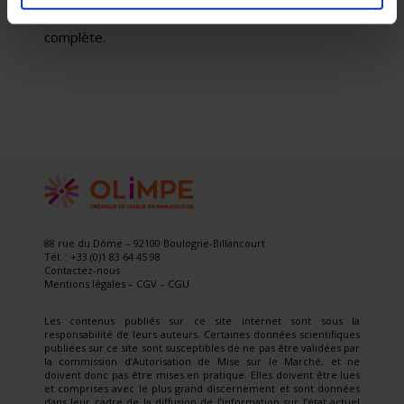
permettant d’obtenir une cicatrisation muqueuse
complète.
88 rue du Dôme – 92100 Boulogne-Billancourt
Tél. : +33 (0)1 83 64 45 98
Contactez-nous
Mentions légales
–
CGV
–
CGU
Les contenus publiés sur ce site internet sont sous la
responsabilité de leurs auteurs. Certaines données scientifiques
publiées sur ce site sont susceptibles de ne pas être validées par
la commission d’Autorisation de Mise sur le Marché, et ne
doivent donc pas être mises en pratique. Elles doivent être lues
et comprises avec le plus grand discernement et sont données
dans leur cadre de la diffusion de l’information sur l’état actuel