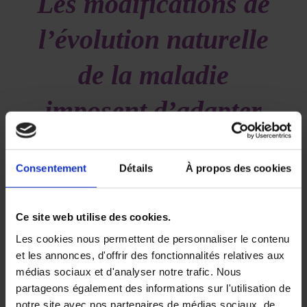
Les modifications de
l’évolution naturelle
de la maladie
imposent d’adapter
la prise en charge de
Consentement
Détails
À propos des cookies
nos patients ayant
un CBNPC sous
Ce site web utilise des cookies.
Les cookies nous permettent de personnaliser le contenu
immunothérapie
et les annonces, d'offrir des fonctionnalités relatives aux
médias sociaux et d'analyser notre trafic. Nous
/
/
12 avril 2021
dans
Volume 5 - Numéro 1
par
Deborah
partageons également des informations sur l'utilisation de
SYLVAN
notre site avec nos partenaires de médias sociaux, de