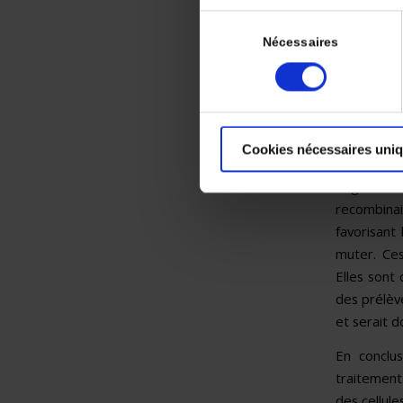
observés c
Sélection
L’objectif
du
Nécessaires
réplicatio
consentement
aux thérap
mutées (mu
ou cetuxim
Cookies nécessaires uni
Les résult
négative 
recombina
favorisant
muter. Ces
Elles sont
des prélèv
et serait d
En conclu
traitement
des cellule