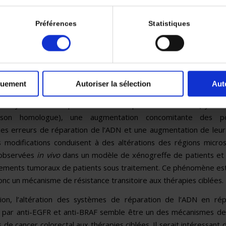
hez les bactéries.
 de cette étude est d’évaluer l’adaptation des systèmes de répar
Préférences
Statistiques
n de l’ADN de cellules de cancer colorectal comme mécanisme de
ies ciblées. Plusieurs lignées cellulaires humaines de cancer colo
tation V600E) et sauvages ont été utilisées et traitées par cet
ab et dabrafenib pour les cellules
BRAF
mutées.
quement
Autoriser la sélection
Aut
ats montrent que les cellules tolérantes à ces traitements ont une
des sys­tèmes de réparation et de réplication de l’ADN (syst
ison homologue), une augmen­tation concomitante des p
 les erreurs de réparation de l’ADN et une augmentation de leur
 modifications conduisent à des altérations des régions microsat
 observées
in vivo
dans un modèle de xénogreffe de patients e
ements tumoraux de patients sous traitement. Ce phénomène est
onc un mécanisme de résistance tran­sitoire aux thérapies ciblées.
sion, l’altération des systèmes de réparation de l’ADN en ré
 par anti-EGFR et anti-BRAF semble être un des mécanismes de
s de cancer colorectal aux thérapies ciblées. Il serait intéressant d’