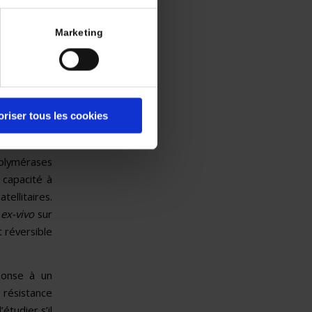
ation et de
Marketing
 résistance
rectal
BRAF
uximab seul
oriser tous les cookies
 régulation
ème MMR et
olymérases
 capacité à
ellitaires.
t
ex-vivo
sur
 réversible
ponse à un
 résistance
étudier s’il