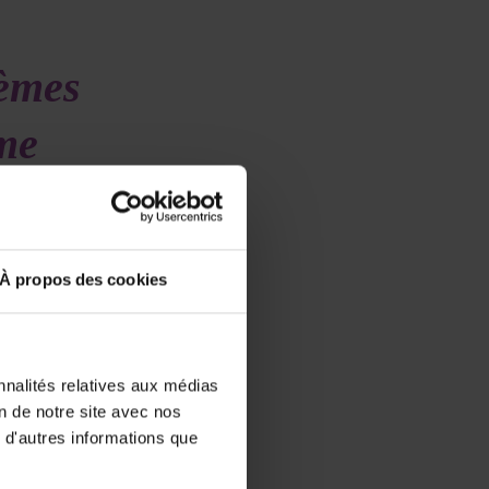
tèmes
me
x
cer
À propos des cookies
nnalités relatives aux médias
on de notre site avec nos
ique majeur
 d'autres informations que
anismes de
tar de ceux