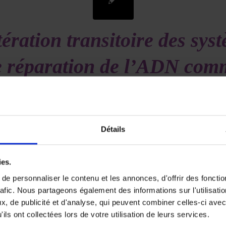
tération transitoire des sys
e réparation de l’ADN com
mécanisme de résistance au
érapies ciblées dans le can
Détails
colorectal
ies.
/
/
11 juin 2020
dans
Volume 4 - Numéro 1
par
Deborah SYLVAN
e personnaliser le contenu et les annonces, d'offrir des fonctio
rafic. Nous partageons également des informations sur l'utilisati
nce des cellules tumorales aux thérapies ciblées a un impact clin
, de publicité et d'analyse, qui peuvent combiner celles-ci avec
raitement du cancer, toutes causes confondues. Les méc
ils ont collectées lors de votre utilisation de leurs services.
 semblent multiples mais restent encore à déterminer, à l’ins