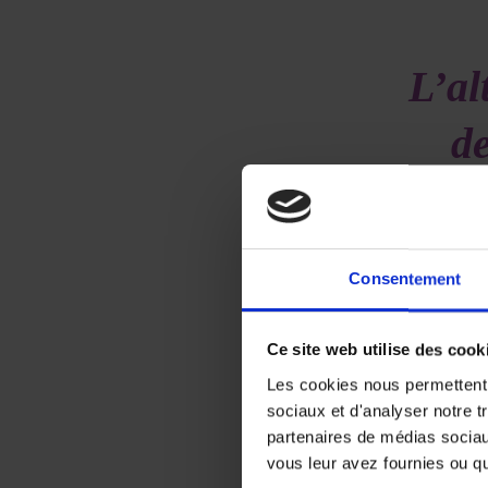
L’al
d
th
Consentement
Ce site web utilise des cook
Les cookies nous permettent d
sociaux et d'analyser notre t
La résista
partenaires de médias sociaux
dans le t
vous leur avez fournies ou qu'
résistance