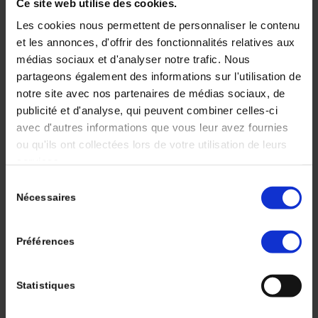
Ce site web utilise des cookies.
bronchiques, mélanomes, carcinomes rénaux à
cellules claires, cancer du sein triple négatif…).
Les cookies nous permettent de personnaliser le contenu
Aujourd’hui, les stratégies thérapeutiques
et les annonces, d'offrir des fonctionnalités relatives aux
d’immunothérapie avancent dans les lignes de
médias sociaux et d'analyser notre trafic. Nous
partageons également des informations sur l'utilisation de
traitement, avec des études ciblant des patients à
notre site avec nos partenaires de médias sociaux, de
des stades plus précoces de la maladie. Les
publicité et d'analyse, qui peuvent combiner celles-ci
traitements néoadjuvants d’immunothérapie des
avec d'autres informations que vous leur avez fournies
mélanomes de stade III n’ont plus seulement à
ou qu'ils ont collectées lors de votre utilisation de leurs
visée de réduire la masse tumorale avant la
services.
chirurgie mais ont pour objectif principal
Sélection
d’impacter la survie des patients à long terme. Le
Nécessaires
du
mode d’action particulier des immunothérapies
consentement
permet la mise en place d’une réponse immunitaire
spécifique antitumorale qui s’avérerait très
Préférences
efficace lorsque la tumeur et/ou le ganglion
drainant sont encore en place. Les stratégies
Statistiques
d’immunothérapie néoadjuvante semblent très
prometteuses pour améliorer la prise en charge