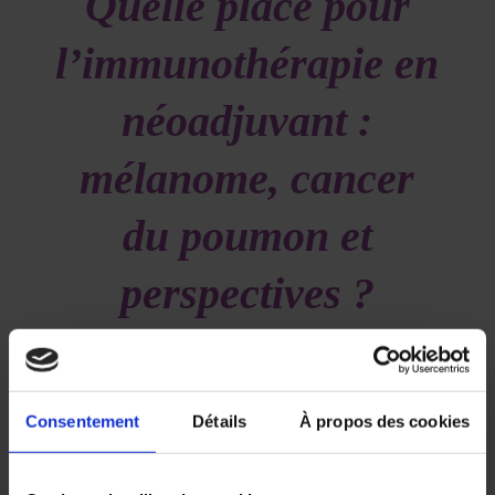
Quelle place pour
l’immunothérapie en
néoadjuvant :
mélanome, cancer
du poumon et
perspectives ?
/
/
11 juin 2020
dans
Volume 4 - Numéro 1
par
Deborah
SYLVAN
Consentement
Détails
À propos des cookies
L’immunothérapie est à présent bien établie
comme standard de traitement de première ligne
de plusieurs cancers métastatiques (cancers