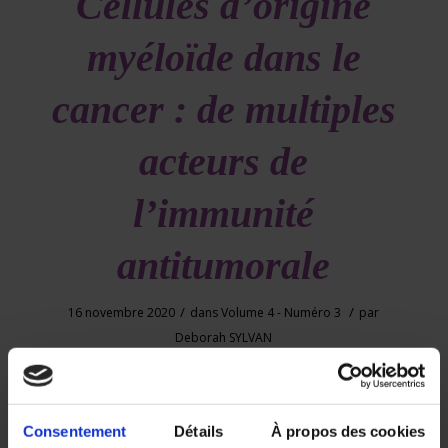
Cellules d’origine
myéloïde dans le
cancer : de multiples
acteurs de
l’immunité
antitumorale
/
/
16 novembre 2020
dans
Volume 4 - Numéro 3
par
Deborah SYLVAN
Parmi toutes les cellules immunitaires, les cellules
myéloïdes sont les cellules hématopoïétiques
Consentement
Détails
À propos des cookies
nucléées les plus abondantes dans le corps humain