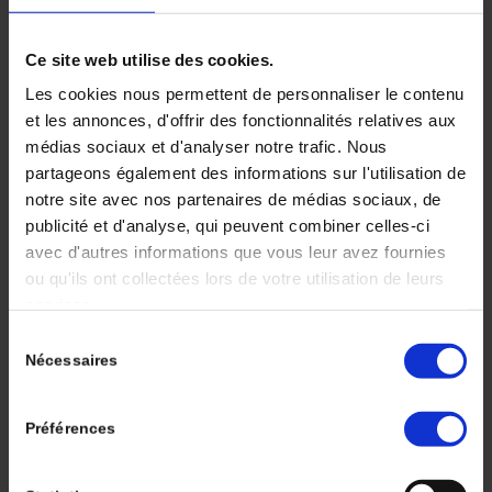
et sont des acteurs centraux de la réponse
immunitaire innée et adaptative. Elles jouent un
Ce site web utilise des cookies.
rôle important dans l’homéostasie tissulaire, le
processus de réparation ainsi que la défense
Les cookies nous permettent de personnaliser le contenu
contre les agents pathogènes. Les cellules
et les annonces, d'offrir des fonctionnalités relatives aux
myéloïdes sont caractérisées par des populations
médias sociaux et d'analyser notre trafic. Nous
partageons également des informations sur l'utilisation de
cellulaires distinctes ayant des fonctions très
notre site avec nos partenaires de médias sociaux, de
diverses, notamment les macrophages, les cellules
publicité et d'analyse, qui peuvent combiner celles-ci
myéloïdes suppressives (MDSCs), les neutrophiles
avec d'autres informations que vous leur avez fournies
et les cellules dendritiques (DCs). Dans le
ou qu'ils ont collectées lors de votre utilisation de leurs
microenvironnement tumoral (TME), l’interaction
services.
entre les cellules myéloïdes et les cellules T
Sélection
spécifiques à la tumeur est essentielle pour initier
Nécessaires
du
et maintenir une immunité antitumorale. Dans les
consentement
tumeurs malignes, les macrophages associés aux
tumeurs (TAMs), les MDSCs et les neutrophiles
Préférences
associés aux tumeurs (TANs) favorisent la
progression de la maladie en soutenant la survie, la