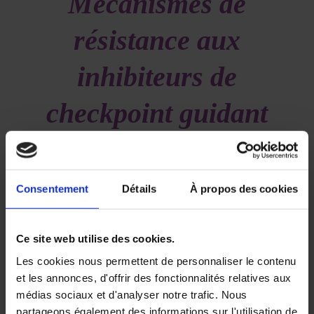
Mécanismes de
résistance aux
inhibiteurs de
checkpoint guidant
le développement de
thérapies innovantes
Consentement
Détails
À propos des cookies
en immunothérapie
Ce site web utilise des cookies.
/
/
28 juin 2019
dans
Volume 3 - Numéro 2
par
Deborah
Les cookies nous permettent de personnaliser le contenu
SYLVAN
et les annonces, d'offrir des fonctionnalités relatives aux
médias sociaux et d'analyser notre trafic. Nous
Le développement des immunothérapies a changé
partageons également des informations sur l'utilisation de