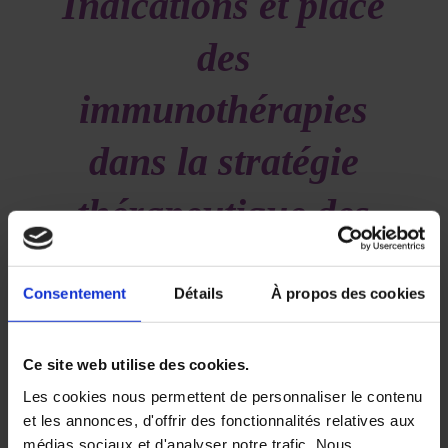
Indications et place
des
immunothérapies
dans la stratégie
thérapeutique des
cancers
Consentement
Détails
À propos des cookies
/
/
12 avril 2021
dans
Volume 5 - Numéro 1
par
Deborah
SYLVAN
Ce site web utilise des cookies.
L’immunothérapie occupe désormais une place de
Les cookies nous permettent de personnaliser le contenu
choix dans le traitement de plusieurs cancers. En
et les annonces, d'offrir des fonctionnalités relatives aux
effet, cette année a été marquée par la
médias sociaux et d'analyser notre trafic. Nous