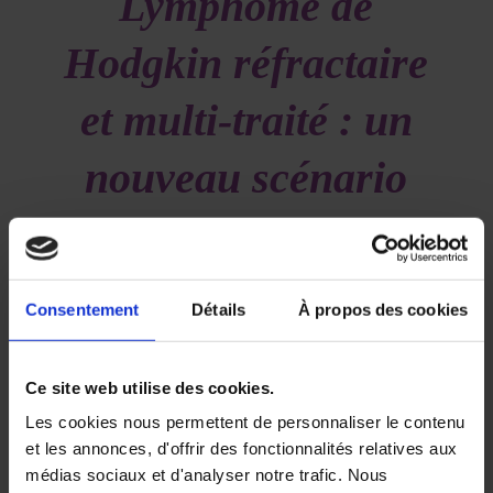
Lymphome de
Hodgkin réfractaire
et multi-traité : un
nouveau scénario
grâce à
l’immunothérapie !
Consentement
Détails
À propos des cookies
/
/
7 avril 2018
dans
Volume 1 - Numéro 2
par
John Doe
Ce site web utilise des cookies.
Le lymphome de Hodgkin (LH) classique est une
hémopathie maligne curable dans 80 % des formes
Les cookies nous permettent de personnaliser le contenu
avancées et 90 % des formes localisées.
et les annonces, d'offrir des fonctionnalités relatives aux
Cependant, jusqu’à ces dernières années,
médias sociaux et d'analyser notre trafic. Nous