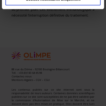
prurigineuse, ainsi que l’hyper-éosinophilie étaient
au premier plan. Cet événement immunologique a
nécessité l’interruption définitive du traitement.
88 rue du Dôme – 92100 Boulogne-Billancourt
Tél. : +33 (0)1 83 64 45 98
Contactez-nous
Mentions légales
–
CGV
–
CGU
Les contenus publiés sur ce site internet sont sous la
responsabilité de leurs auteurs. Certaines données scientifiques
publiées sur ce site sont susceptibles de ne pas être validées par
la commission d’Autorisation de Mise sur le Marché, et ne
doivent donc pas être mises en pratique. Elles doivent être lues