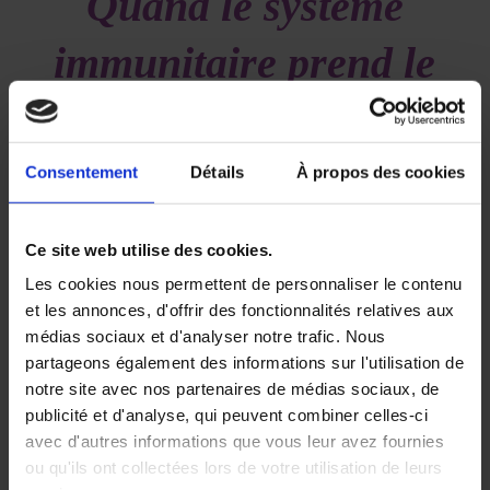
Quand le système
immunitaire prend le
dessus :
immunothérapie,
Consentement
Détails
À propos des cookies
DRESS syndrome et
Ce site web utilise des cookies.
cancer du sein
Les cookies nous permettent de personnaliser le contenu
et les annonces, d'offrir des fonctionnalités relatives aux
triple-négatif
médias sociaux et d'analyser notre trafic. Nous
partageons également des informations sur l'utilisation de
notre site avec nos partenaires de médias sociaux, de
/
/
21 octobre 2019
dans
Volume 3 - Numéro 3
par
publicité et d'analyse, qui peuvent combiner celles-ci
Deborah SYLVAN
avec d'autres informations que vous leur avez fournies
ou qu'ils ont collectées lors de votre utilisation de leurs
Le cancer du sein triple-négatif est un groupe