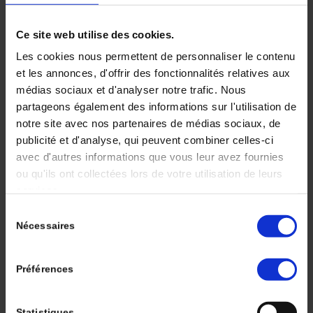
Immunothérapies,
microbiome et
Ce site web utilise des cookies.
Les cookies nous permettent de personnaliser le contenu
cancer
et les annonces, d'offrir des fonctionnalités relatives aux
médias sociaux et d'analyser notre trafic. Nous
partageons également des informations sur l'utilisation de
/
/
24 juin 2022
dans
Volume 6 - Numéro 2
par
Deborah
notre site avec nos partenaires de médias sociaux, de
SYLVAN
publicité et d'analyse, qui peuvent combiner celles-ci
avec d'autres informations que vous leur avez fournies
Les inhibiteurs de point de contrôle immunitaire
ou qu'ils ont collectées lors de votre utilisation de leurs
(ICI) ont montré un bénéfice clinique inégalé dans
services.
plusieurs cancers et représentent désormais le
traitement standard pour le cancer du poumon non
Sélection
Nécessaires
à petites cellules (CPNPC), le mélanome
du
métastatique et le cancer du rein. Cependant, les
consentement
taux de progression restent élevés. De façon
Préférences
surprenante, le microbiote intestinal s’est révélé
être un élément clé dans la réponse aux ICI,
Statistiques