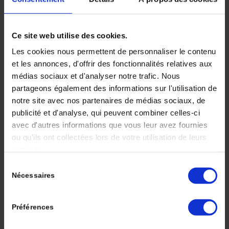
2018-2-1-33-6-
Ce site web utilise des cookies.
Article-Bref
Les cookies nous permettent de personnaliser le contenu
et les annonces, d'offrir des fonctionnalités relatives aux
/
/
6 juin 2018
dans
Volume 2 Numéro 1
par
John Doe
médias sociaux et d'analyser notre trafic. Nous
partageons également des informations sur l'utilisation de
notre site avec nos partenaires de médias sociaux, de
publicité et d'analyse, qui peuvent combiner celles-ci
avec d'autres informations que vous leur avez fournies
ou qu'ils ont collectées lors de votre utilisation de leurs
services.
Sélection
Rev-Immun-Cancer-
Nécessaires
du
consentement
2018-2-1-29-31-
Préférences