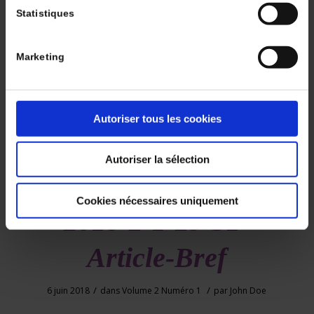
Illustrations
Statistiques
/
/
6 juin 2018
dans
Volume 2 Numéro 1
par
John Doe
Marketing
Autoriser tous les cookies
Autoriser la sélection
Rev-Immun-Cancer-
Cookies nécessaires uniquement
2018-2-1-29-31-
Article-Bref
/
/
6 juin 2018
dans
Volume 2 Numéro 1
par
John Doe