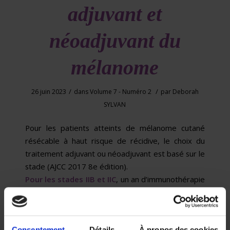
adjuvant et
néoadjuvant du
mélanome
/
/
26 juin 2023
dans
Volume 7 - Numéro 2
par
Deborah
SYLVAN
Pour les patients atteints de mélanome cutané
résécable à haut risque de récidive, le choix du
traitement adjuvant ou néoadjuvant est basé sur le
stade (AJCC 2017 8e édition).
Pour les stades IIB et IIC
, un an d’immunothérapie
adjuvante avec le pembrolizumab ou le nivolumab
est recommandé, plutôt qu’une surveillance.
Stade IIIA
Consentement
Détails
À propos des cookies