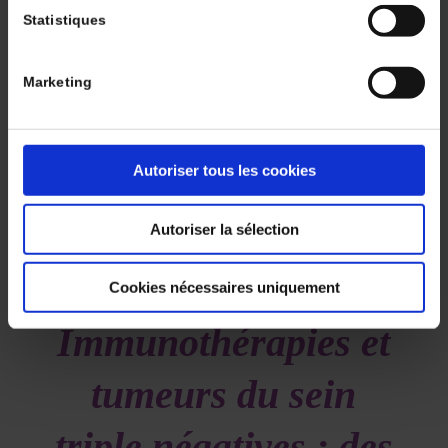
ou la thérapie ciblée selon le statut BRAF V600.
Statistiques
Stade IV
Pour le stade IV opéré, un traitement adjuvant par
nivolumab seul, voire par nivolumab plus ipilimumab
Marketing
suivi du nivolumab en entretien, plutôt que la
surveillance seule est recommandé.
Autoriser tous les cookies
Autoriser la sélection
Cookies nécessaires uniquement
Immunothérapies et
tumeurs du sein
triple négatives : des