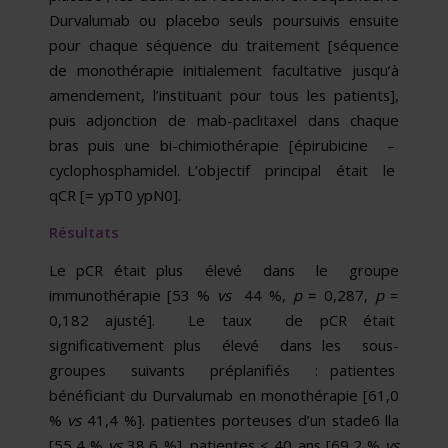
Durvalumab ou placebo seuls poursuivis ensuite
pour chaque séquence du traitement [séquence
de monothérapie initialement fa­cultative jusqu’à
amendement, l’instituant pour tous les patients],
puis adjonction de mab-paclitaxel dans chaque
bras puis une bi-chimiothérapie [épirubicine –
cyclophosphamidel. L’objectif principal était le
qCR [= ypT0 ypN0].
Résultats
Le pCR était plus élevé dans le groupe
immunothérapie [53 %
vs
44 %,
p
= 0,287,
p
=
0,182 ajusté]. Le taux de pCR était
significativement plus élevé dans les sous-
groupes suivants préplanifiés : patientes
bénéficiant du Durvalumab en monothérapie [61,0
%
vs
41,4 %]. patientes porteuses d’un stade6 lla
[55,4 %
vs
38,6 %]. patientes < 40 ans [69,2 %
vs