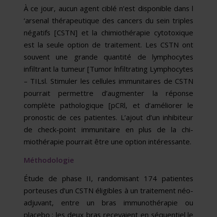
À ce jour, aucun agent ciblé n’est disponible dans l
‘arsenal thérapeutique des cancers du sein triples
négatifs [CSTN] et la chimiothérapie cytotoxique
est la seule option de traitement. Les CSTN ont
souvent une grande quantité de lymphocytes
infiltrant la tumeur [Tumor lnfiltrating Lymphocytes
– TILsl. Stimuler les cellules immunitaires de CSTN
pourrait permettre d’augmenter la réponse
complète pathologique [pCRl, et d’amé­liorer le
pronostic de ces patientes. L’ajout d’un inhibiteur
de check-point immunitaire en plus de la chi­
miothérapie pourrait être une option intéressante.
Méthodologie
Étude de phase II, randomisant 174 patientes
porteuses d’un CSTN éligibles à un traitement néo-
adjuvant, entre un bras immunothérapie ou
placebo ; les deux bras recevaient en séquentiel le