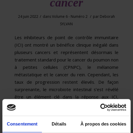
cancer
/
/
24 juin 2022
dans
Volume 6 - Numéro 2
par
Deborah
SYLVAN
Les inhibiteurs de point de contrôle immunitaire
(ICI) ont montré un bénéfice clinique inégalé dans
plusieurs cancers et représentent désormais le
traitement standard pour le cancer du poumon non
à petites cellules (CPNPC), le mélanome
métastatique et le cancer du rein. Cependant, les
taux de progression restent élevés. De façon
surprenante, le microbiote intestinal s’est révélé
être un élément clé dans la réponse aux ICI,
devenant une nouvelle cible pronostique et
thérapeutique en immuno-oncologie. Plusieurs
stratégies pour modifier le microbiome afin
Consentement
Détails
À propos des cookies
d’augmenter l’efficacité des ICI sont en cours