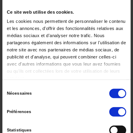
d’étude telles que les transplantations de
microbiome fécal (TMF), l’administration de
Ce site web utilise des cookies.
probiotiques et de prébiotiques.
Les cookies nous permettent de personnaliser le contenu
et les annonces, d'offrir des fonctionnalités relatives aux
médias sociaux et d'analyser notre trafic. Nous
partageons également des informations sur l'utilisation de
notre site avec nos partenaires de médias sociaux, de
publicité et d'analyse, qui peuvent combiner celles-ci
avec d'autres informations que vous leur avez fournies
ou qu'ils ont collectées lors de votre utilisation de leurs
L’immunothérapie
services.
Sélection
dans le traitement du
Nécessaires
du
consentement
carcinome
Préférences
hépatocellulaire
Statistiques